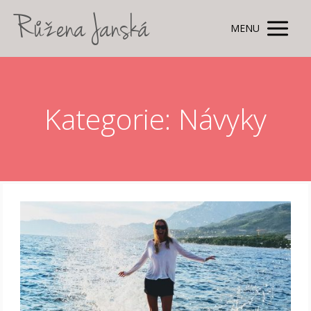
Růžena Janská
MENU
Kategorie: Návyky