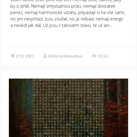
by si přáli. Nemají smyslupnou práci, nemají dostatek
peněz, nemají harmonické vztahy, připadají si na vše sami,
nic jim nevychází. Jsou zoufalí, nic je nebaví, nemají energii
a nevědí jak dál. Už jsou v takovém stavu, že už ani...
27.8. 2020
Růžena Nekudová
7212x