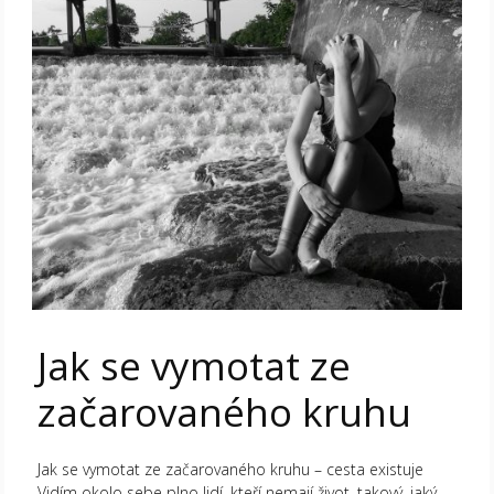
Jak se vymotat ze
začarovaného kruhu
Jak se vymotat ze začarovaného kruhu – cesta existuje
Vidím okolo sebe plno lidí, kteří nemají život, takový, jaký