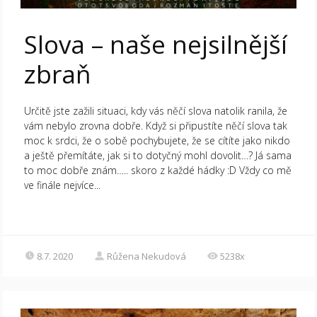
Slova – naše nejsilnější
zbraň
Určitě jste zažili situaci, kdy vás něčí slova natolik ranila, že
vám nebylo zrovna dobře. Když si připustíte něčí slova tak
moc k srdci, že o sobě pochybujete, že se cítíte jako nikdo
a ještě přemítáte, jak si to dotyčný mohl dovolit…? Já sama
to moc dobře znám….. skoro z každé hádky :D Vždy co mě
ve finále nejvíce...
8.7. 2020
Růžena Nekudová
5238x