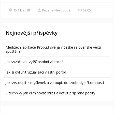
15.11. 2019
Růžena Nekudová
6972x
Nejnovější příspěvky
Meditační aplikace Probuď své já v české i slovenské verzi
spuštěna
Jak vyzařovat vyšší osobní vibrace?
Jak si ovlivnit vizualizací vlastní porod
Jak vystoupit z myšlenek a vstoupit do svobody přítomnosti
3 techniky jak eliminovat stres a kotvit příjemné pocity