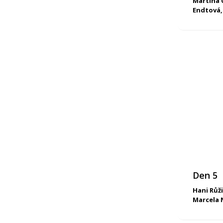
Martina 
Endtová,
Den 5
Hani Růži
Marcela