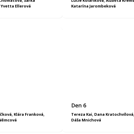
Chomátová, Šárka
Lucie Kolaříková, Alžběta Krem
 Yvetta Ellerová
Katarína Jarombeková
Den 6
čková, Klára Franková,
Tereza Kai, Dana Kratochvílová
 Němcová
Dáša Mnichová