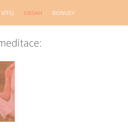
VÍTEJ
OBSAH
BONUSY
meditace: