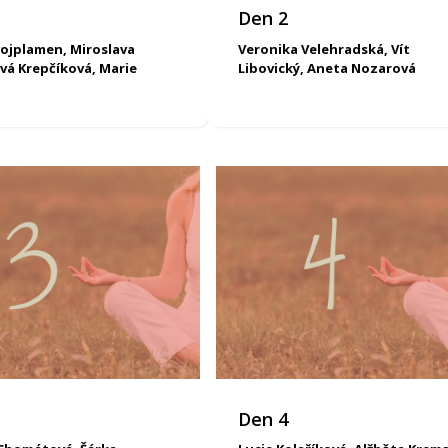
Den 2
ojplamen, Miroslava
Veronika Velehradská, Vít
á Krepčíková, Marie
Libovický, Aneta Nozarová
Den 4