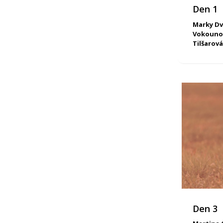
Den 1
Marky Dv
Vokounov
Tilšarová
Den 3