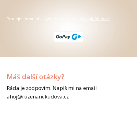
Prodejní formulář je vytvořen v systému
SimpleShop.cz
.
Máš další otázky?
Ráda je zodpovím. Napiš mi na email
ahoj@ruzenanekudova.cz