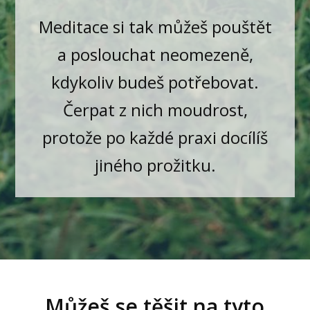
Meditace si tak můžeš pouštět
a poslouchat neomezeně,
kdykoliv budeš potřebovat.
Čerpat z nich moudrost,
protože po každé praxi docílíš
jiného prožitku.
Můžeš se těšit na tyto