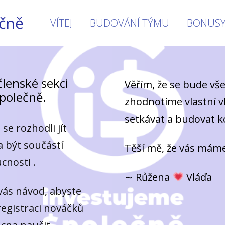
ečně
VÍTEJ
BUDOVÁNÍ TÝMU
BONUS
členské sekci
Věřím, že se bude vše
polečně.
zhodnotíme vlastní 
setkávat a budovat ko
se rozhodli jít
a být součástí
Těší mě, že vás máme 
cnosti .
∼ Růžena
Vláďa
 vás návod, abyste
registraci nováčků